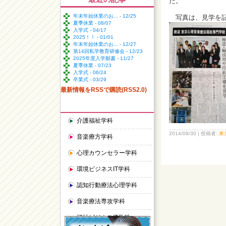
た。
年末年始休業のお... - 12/25
写真は、見学を記
夏季休業 - 08/07
入学式 - 04/17
2025！！ - 01/01
年末年始休業のお... - 12/27
第14回私学教育研修会 - 12/23
2025年度入学願書 - 11/27
夏季休業 - 07/23
入学式 - 06/24
卒業式 - 03/29
最新情報をRSSで購読(RSS2.0)
介護福祉学科
2014/08/30
|
投稿者:
東
音楽療方学科
心理カウンセラー学科
環境ビジネスIT学科
認知行動療法心理学科
音楽療法専攻学科
福祉ビジネスIT学科