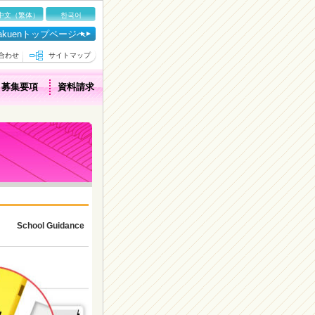
中文（繁体）
한국어
igakuenトップページへ
合わせ
サイトマップ
募集要項
資料請求
School Guidance