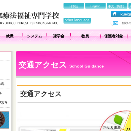
English
日本語
中文（简体）
Ikue
other language
お問い
就職
システム
奨学金
教員
保護者対象
交通アクセス
School Guidance
学科
交通アクセス
科
専攻学