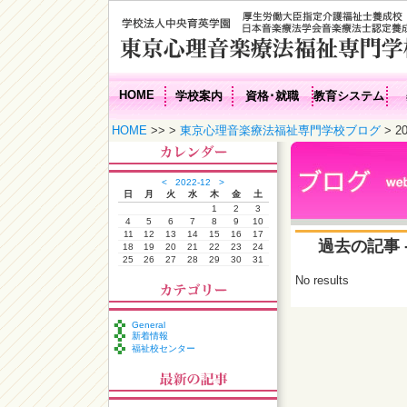
HOME
学校案内
資格･就職
教育システム
HOME
>> >
東京心理音楽療法福祉専門学校ブログ
> 2
<
2022-12
>
日
月
火
水
木
金
土
1
2
3
4
5
6
7
8
9
10
11
12
13
14
15
16
17
過去の記事 -
18
19
20
21
22
23
24
25
26
27
28
29
30
31
No results
General
新着情報
福祉校センター