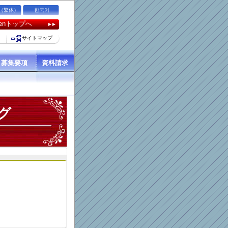
（繁体）
한국어
kuenトップへ
サイトマップ
募集要項
資料請求
グ