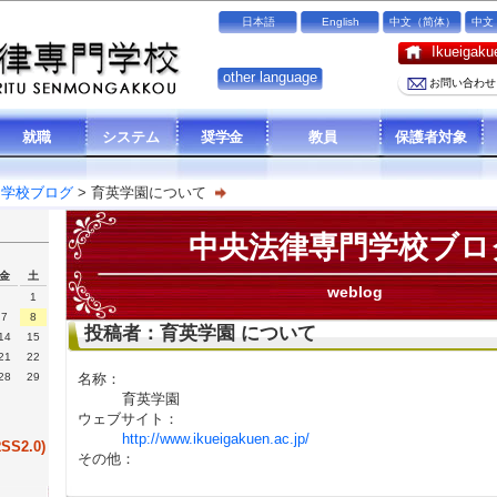
日本語
English
中文（简体）
中文
Ikueiga
other language
お問い合わせ
就職
システム
奨学金
教員
保護者対象
門学校ブログ
> 育英学園について
中央法律専門学校ブロ
金
土
weblog
1
7
8
投稿者：育英学園 について
14
15
21
22
名称：
28
29
育英学園
ウェブサイト：
http://www.ikueigakuen.ac.jp/
S2.0)
その他：